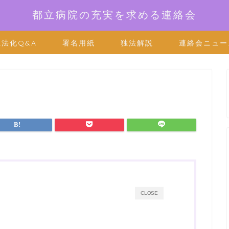
都立病院の充実を求める連絡会
独法化Q&A
署名用紙
独法解説
連絡会ニュー
CLOSE